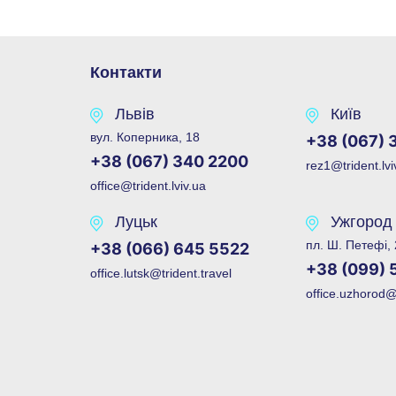
із собою в подорож, але лише за умови
дотримання вимог безпеки: пристрій має бути в
ручній поклажі, мати допустиму ємність і чітке
заводське маркування.
Контакти
Львів
Київ
вул. Коперника, 18
+38 (067) 
+38 (067) 340 2200
rez1@trident.lvi
office@trident.lviv.ua
Луцьк
Ужгород
пл. Ш. Петефі,
+38 (066) 645 5522
+38 (099) 
office.lutsk@trident.travel
office.uzhorod@t