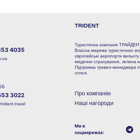
TRIDENT
Туристична компанія ТРАЙДЕНТ
353 4035
Власна мережа туристичних агенц
європейські аеропорти вильоту 
v.ua
медичне страхування, зелена к
Підтримка тревел-менеджера під
готелі.
 2Б
Про компанію
553 3022
Наші нагороди
rident.travel
Ми в
соцмережах: