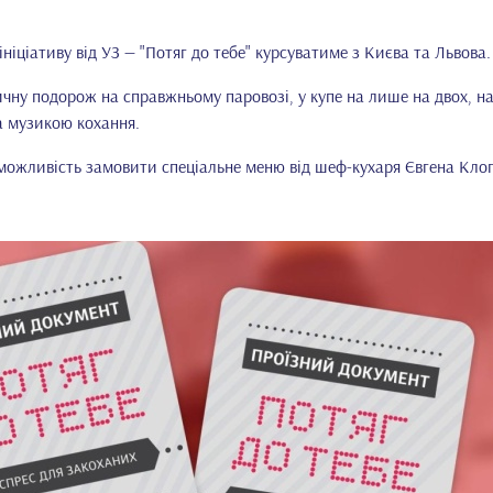
ініціативу від УЗ — "Потяг до тебе" курсуватиме з Києва та Львова.
чну подорож на справжньому паровозі, у купе на лише на двох, н
а музикою кохання.
 можливість замовити спеціальне меню від шеф-кухаря Євгена Кло