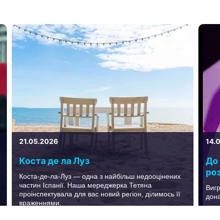
21.05.2026
14.
Коста де ла Луз
До
роз
Коста-де-ла-Луз — одна з найбільш недооцінених
частин Іспанії. Наша мереджерка Тетяна
Вигр
проінспектувала для вас новий регіон, ділимось її
дон
враженнями.