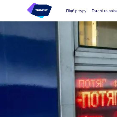
Підбір туру
Готелі та авіа