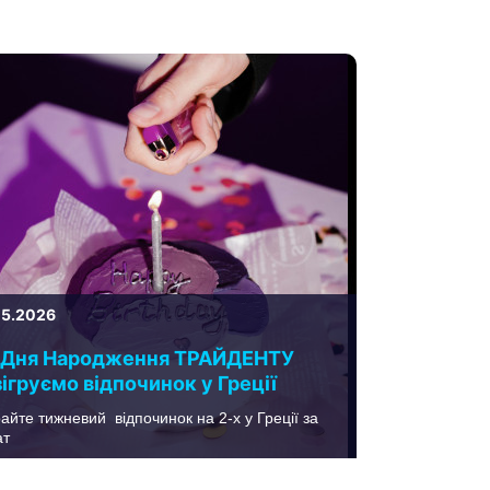
05.2026
 Дня Народження ТРАЙДЕНТУ
ігруємо відпочинок у Греції
айте тижневий відпочинок на 2-х у Греції за
ат