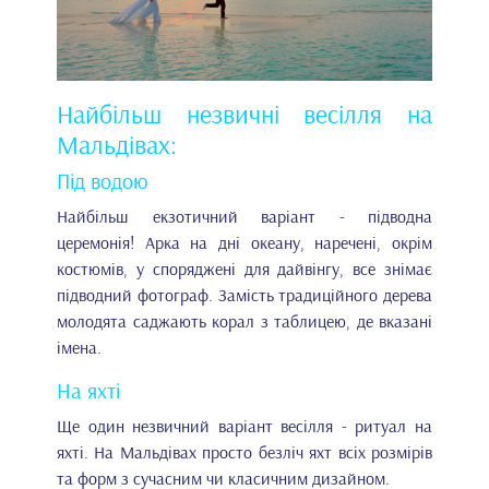
Найбільш незвичні весілля на
Мальдівах:
Під водою
Найбільш екзотичний варіант - підводна
церемонія! Арка на дні океану, наречені, окрім
костюмів, у споряджені для дайвінгу, все знімає
підводний фотограф. Замість традиційного дерева
молодята саджають корал з таблицею, де вказані
імена.
На яхті
Ще один незвичний варіант весілля - ритуал на
яхті. На Мальдівах просто безліч яхт всіх розмірів
та форм з сучасним чи класичним дизайном.