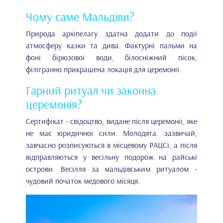
Чому саме Мальдіви?
Природа архіпелагу здатна додати до події
атмосферу казки та дива. Фактурні пальми на
фоні бірюзової води, білосніжний пісок,
філігранно прикрашена локація для церемонії.
Гарний ритуал чи законна
церемонія?
Сертифікат - свідоцтво, видане після церемонії, яке
не має юридичної сили. Молодята. зазвичай,
завчасно розписуються в місцевому РАЦСі, а після
відправляються у весільну подорож на райські
острови. Весілля за мальдівським ритуалом -
чудовий початок медового місяця.