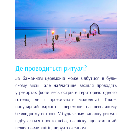
Де проводиться ритуал?
За бажанням церемонія може відбутися в будь-
якому місці, але найчастіше весілля проводять
у резортах (коли весь острів є територією одного
готелю, де і проживають молодята). Також
популярний варіант - церемонія на невеликому
безлюдному острові. У будь-якому випадку ритуал
відбувається просто неба, на піску, що всипаний
пелюстками квітів, поруч з океаном.