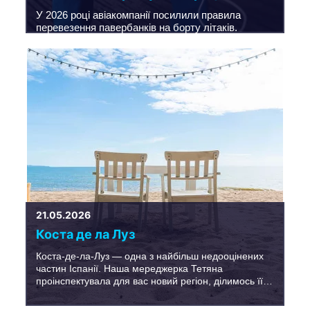
У 2026 році авіакомпанії посилили правила
перевезення павербанків на борту літаків.
Зовнішні акумулятори, як і раніше, можна брати із
собою в подорож, але лише за умови дотримання
вимог безпеки: пристрій має бути в ручній
поклажі, мати допустиму ємність і чітке
заводське маркування.
21.05.2026
Коста де ла Луз
Коста-де-ла-Луз — одна з найбільш недооцінених
частин Іспанії. Наша мереджерка Тетяна
проінспектувала для вас новий регіон, ділимось її
враженнями.