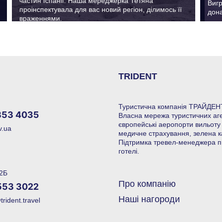
частин Іспанії. Наша мереджерка Тетяна
Вигр
проінспектувала для вас новий регіон, ділимось її
дон
враженнями.
TRIDENT
Туристична компанія ТРАЙДЕНТ
353 4035
Власна мережа туристичних агенц
європейські аеропорти вильоту 
v.ua
медичне страхування, зелена к
Підтримка тревел-менеджера під
готелі.
 2Б
Про компанію
553 3022
Наші нагороди
rident.travel