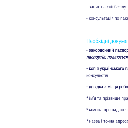
- запис на співбесіду
- консультація по пак
Необхідні докуме
-
закордонний паспор
паспортів, подаються
- копія українського
п
консульстві
- довідка з місця роб
*
ім'я та прізвище пр
*замітка про надання
*
назва і точна адрес