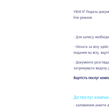
УВАГА! Подача докуме
line режимі.
- Для запису необхід
- Оплата за візу зді
подання на візу, варті
- Документи розгляда
затримувати видачу д
Вартість послуг компа
До послуг компан
- заповнення анкети 