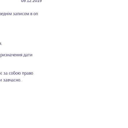
09.12.2019
реднім записом в on
я.
 призначення дати
ає за собою право
и завчасно.