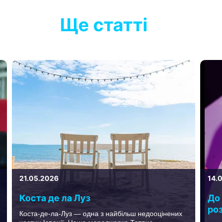
Ще статті
21.05.2026
14.
Коста де ла Луз
До
роз
Коста-де-ла-Луз — одна з найбільш недооцінених