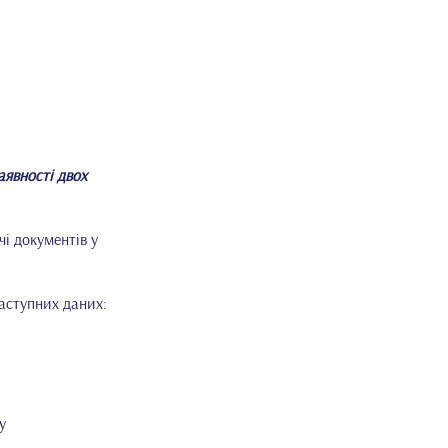
аявності двох
і документів у
наступних даних:
и
у