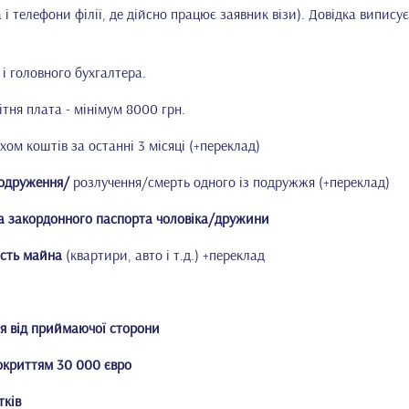
 і телефони філії, де дійсно працює заявник візи). Довідка випису
і головного бухгалтера.
тня плата - мінімум 8000 грн.
хом коштів за останні 3 місяці (+переклад)
 одруження/
розлучення/смерть одного із подружжя (+переклад)
 та закордонного паспорта чоловіка/дружини
ість майна
(квартири, авто і т.д.) +переклад
я від приймаючої сторони
покриттям 30 000 євро
тків