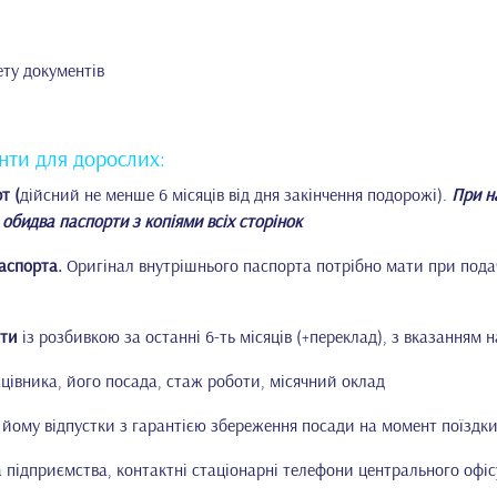
ету документів
нти для дорослих:
т (
дійсний не менше 6 місяців від дня закінчення подорожі).
При н
 обидва паспорти з копіями всіх сторінок
аспорта.
Оригінал внутрішнього паспорта потрібно мати при подач
оти
із розбивкою за останні 6-ть місяців (+переклад), з вказанням 
ацівника, його посада, стаж роботи, місячний оклад
 йому відпустки з гарантією збереження посади на момент поїздк
а підприємства, контактні стаціонарні телефони центрального офіс