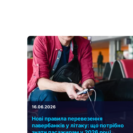
16.06.2026
Нові правила перевезення
павербанків у літаку: що потрібно
знати пасажирам у 2026 році