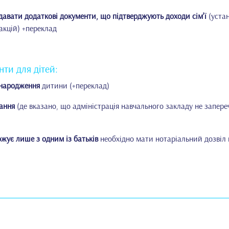
давати додаткові документи, що підтверджують доходи сім'ї
(устан
акцій) +переклад
нти для дітей:
о народження
дитини (+переклад)
чання
(де вказано, що адміністрація навчального закладу не запер
жує лише з одним із батьків
необхідно мати нотаріальний дозвіл в