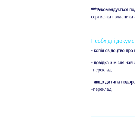
***Рекомендується по
сертифікат власника 
Необхідні докуме
- копія свідоцтво пр
- довідка з місця нав
+переклад
- якщо дитина подоро
+переклад