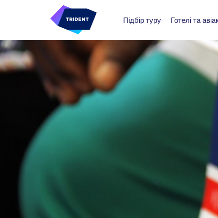
Підбір туру
Готелі та авіа