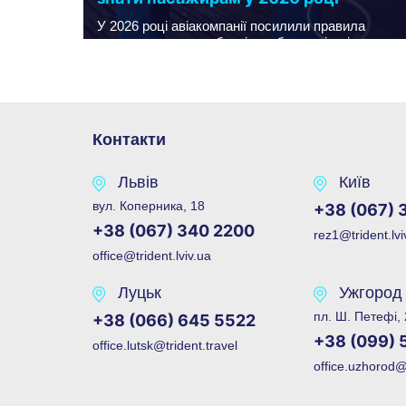
У 2026 році авіакомпанії посилили правила
перевезення павербанків на борту літаків.
Зовнішні акумулятори, як і раніше, можна брати
із собою в подорож, але лише за умови
дотримання вимог безпеки: пристрій має бути в
ручній поклажі, мати допустиму ємність і чітке
заводське маркування.
Контакти
Львів
Київ
вул. Коперника, 18
+38 (067) 
+38 (067) 340 2200
rez1@trident.lvi
office@trident.lviv.ua
Луцьк
Ужгород
пл. Ш. Петефі,
+38 (066) 645 5522
+38 (099) 
office.lutsk@trident.travel
office.uzhorod@t