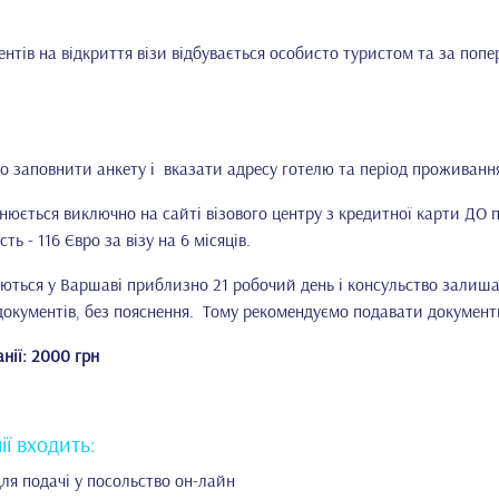
нтів на відкриття візи відбувається особисто туристом та за попе
но заповнити анкету і вказати адресу готелю та період проживанн
йснюється виключно на сайті візового центру з кредитної карти ДО
сть - 116 Євро за візу на 6 місяців.
ються у Варшаві приблизно 21 робочий день і консульство залиш
окументів, без пояснення. Тому рекомендуємо подавати документ
нії: 2000 грн
ії входить:
для подачі у посольство он-лайн