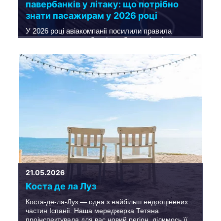
павербанків у літаку: що потрібно
знати пасажирам у 2026 році
У 2026 році авіакомпанії посилили правила
перевезення павербанків на борту літаків.
Зовнішні акумулятори, як і раніше, можна брати із
собою в подорож, але лише за умови дотримання
вимог безпеки: пристрій має бути в ручній
поклажі, мати допустиму ємність і чітке
заводське маркування.
21.05.2026
Коста де ла Луз
Коста-де-ла-Луз — одна з найбільш недооцінених
частин Іспанії. Наша мереджерка Тетяна
проінспектувала для вас новий регіон, ділимось її