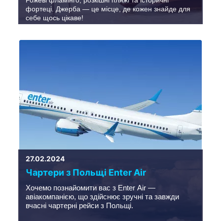
Рожеві фламінго, розкішні пляжі та історичні
фортеці. Джерба — це місце, де кожен знайде для
себе щось цікаве!
27.02.2024
Чартери з Польщі Enter Air
Хочемо познайомити вас з Enter Air —
авіакомпанією, що здійснює зручні та завжди
вчасні чартерні рейси з Польщі.