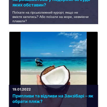
яких обставин?
Поїхати на гірськолижний курорт, якщо не
вмієте кататись? Або поїхати на море, невміючи
плавати?
19.01.2022
Припливи та відливи на Занзібарі – як
обрати пляж?