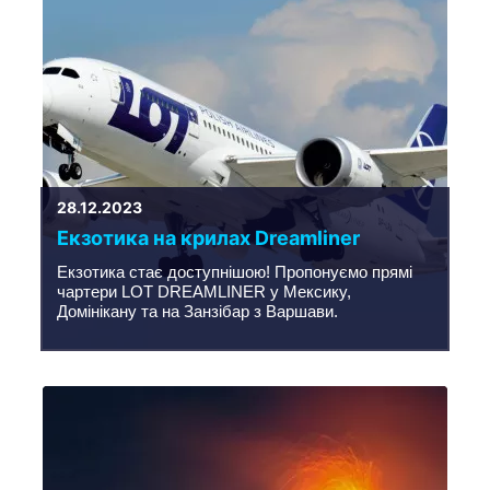
28.12.2023
Екзотика на крилах Dreamliner
Екзотика стає доступнішою! Пропонуємо прямі
чартери LOT DREAMLINER у Мексику,
Домінікану та на Занзібар з Варшави.