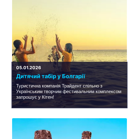
05.01.2026
Дитячий табір у Болгарії
Туристична компанія Трайдент спільно з
Українським творчим фестивальним комплексом
запрошує у Кітен!
Запрошуємо школи та педагогів долучитися до
організації літніх груп у наш табір на узбережжі
Чорного моря.