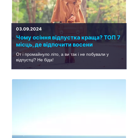
03.09.2024
Чому осіння відпустка краща? ТОП 7
місць, де відпочити восени
От і промайнуло літо, а ви так і не побували у
відпустці? Не біда!