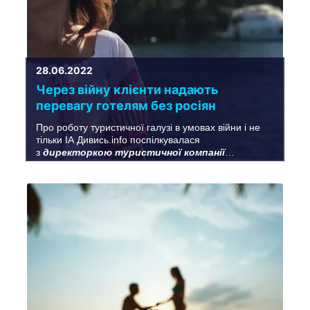
28.06.2022
Через війну клієнти надають
перевагу готелям без росіян
Про роботу туристичної галузі в умовах війни і не
тільки ІА Дивись.info поспілкувалася
з
директоркою туристичної компанії
«Трайдент», яка цьогоріч відзначає своє 25-
річчя, Іриною Малою
.