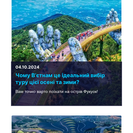
04.10.2024
Чому Вʼєтнам це ідеальний вибір
туру цієї осені та зими?
Вам точно варто поїхати на острів Фукуок!